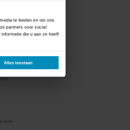
de en
 media te bieden en om ons
ural
ze partners voor social
nformatie die u aan ze heeft
Alles toestaan
beter
ge doek