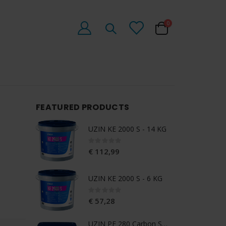
producten
0
Cart
FEATURED PRODUCTS
UZIN KE 2000 S - 14 KG
R
Rating:
0
0%
€
€ 112,99
R
UZIN KE 2000 S - 6 KG
R
0
Rating:
€
0%
€ 57,28
E
UZIN PE 280 Carbon Spec. Primer - 1 KG