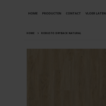
HOME
PRODUCTEN
CONTACT
VLOER LATEN
HOME
ROBUSTO DRYBACK NATURAL
Ga
naar
het
einde
van
de
afbeeldingen-
gallerij