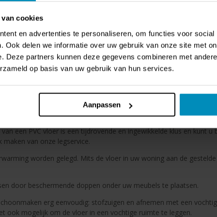
 van cookies
chtig in elkaar overlopen en dat geeft een rustige uitstraling. De bre
ent en advertenties te personaliseren, om functies voor social
rkrijgbaar in verschillende kleuren: Smoky, Natural, Warm Brown, Nat
. Ook delen we informatie over uw gebruik van onze site met on
 U kunt tevens kiezen uit een verlijmde vloer of klikvloer.
e. Deze partners kunnen deze gegevens combineren met andere i
erzameld op basis van uw gebruik van hun services.
 lijm beter te laten hechten is het egaliseren van de ondervloer
Aanpassen
 van een PVC vloer is een tijdrovende en ingewikkelde klus en kunt u 
ik maken van onze legservice.
rwarming worden gelegd. Mits de vloer in uw woning aan de gestelde
sen door beschermende doppen onder uw meubels te plaatsen.
t schoonmaken erg eenvoudig: stofzuigen en afnemen met een vochti
t ook mogelijk om de vloer in een vochtige ruimte te leggen.