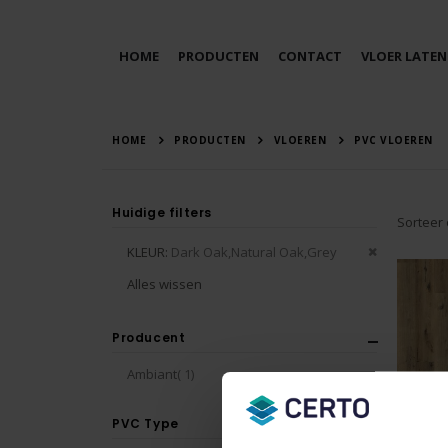
HOME
PRODUCTEN
CONTACT
VLOER LATEN
HOME
PRODUCTEN
VLOEREN
PVC VLOEREN
Huidige filters
Sorteer
Verwijder
KLEUR
Dark Oak,Natural Oak,Grey
dit
Alles wissen
artikel
Producent
product
Ambiant
1
PVC Type
Essenz