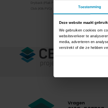
product
Dryback (Plak PVC)
1
Rating:
0%
Toestemming
€ 90,
product
Click (Klik PVC)
1
Deze website maakt gebruik
Toon
We gebruiken cookies om cont
websiteverkeer te analyseren
media, adverteren en analys
verstrekt of die ze hebben v
Vragen