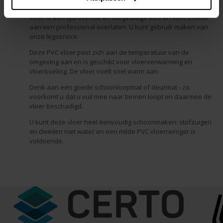
Het egaliseren van de ondervloer en verlijmen van een PVC
vloer is een tijdrovende en zorgvuldige klus en kunt u beter
aan een professional overlaten. U kunt gebruik maken van
onze legservice.
Deze PVC vloer past zich aan de temperatuur van de
omgeving aan en is geschikt voor vloerverwarming en
vloerkoeling. De vloer voelt snel warm aan.
Denk aan een goede schoonloopmat of deurmat - zo
voorkomt u dat u vuil mee naar binnen loopt en daarmee de
vloer beschadigd.
U kunt deze vloer heel eenvoudig schoonmaken: stofzuigen
en dweilen met water en een milde PVC vloerreiniger is
voldoende.