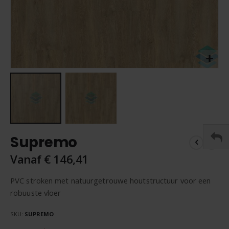
Ga
Supremo
naar
het
Vanaf
€ 146,41
begin
van
PVC stroken met natuurgetrouwe houtstructuur voor een
de
robuuste vloer
afbeeldingen-
gallerij
SKU
SUPREMO