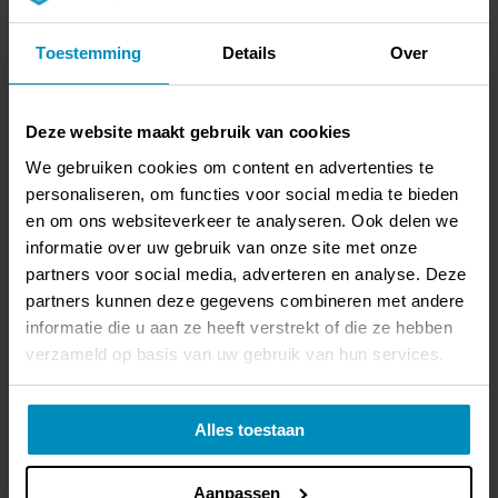
Supremo is een echte blikvanger voor uw interieur. De PVC
Toestemming
Details
Over
stroken zijn behoorlijk breed en samen met de subtiele v-
groef geeft dat de vloer een rustige uitstraling. Op de
houtstructuur zit een matte slijtlaag van 0,5 mm - dit geeft,
Deze website maakt gebruik van cookies
samen met de verschillende kleurnuances, de vloer een zeer
We gebruiken cookies om content en advertenties te
natuurgetrouwe en dynamische uitstraling.
personaliseren, om functies voor social media te bieden
Supremo is de perfecte basis voor iedere ruimte en ieder
en om ons websiteverkeer te analyseren. Ook delen we
informatie over uw gebruik van onze site met onze
interieur. Vanwege de slijtvastheid en sterkte zult u jarenlang
partners voor social media, adverteren en analyse. Deze
plezier hebben van deze robuuste vloer. Alle subtiele kleuren
partners kunnen deze gegevens combineren met andere
uit de Supremo serie zijn: Natural Oak, Warm Brown, Light
informatie die u aan ze heeft verstrekt of die ze hebben
Grey, Dark Grey, Smokey en Grey.
verzameld op basis van uw gebruik van hun services.
Handige tips:
Alles toestaan
Deze PVC vloer dient gelijmd te worden. Om de lijm beter te
laten hechten is het egaliseren van de ondervloer
noodzakelijk.
Aanpassen