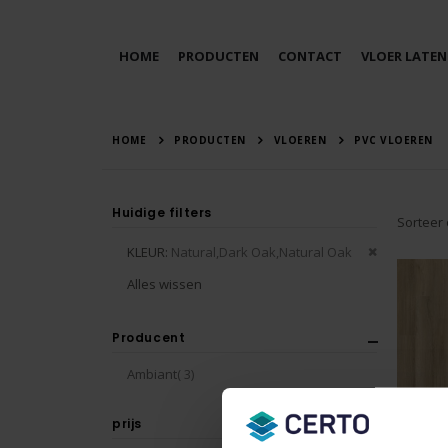
HOME
PRODUCTEN
CONTACT
VLOER LATEN
HOME
PRODUCTEN
VLOEREN
PVC VLOEREN
Huidige filters
Sorteer
Verwijder
KLEUR
Natural,Dark Oak,Natural Oak
dit
Alles wissen
artikel
Producent
producten
Ambiant
3
prijs
Avanto