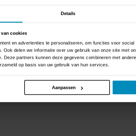
Rating:
Rating:
0%
0%
,73
€ 95,64
€ 93,96
Details
 van cookies
ent en advertenties te personaliseren, om functies voor social
. Ook delen we informatie over uw gebruik van onze site met on
e. Deze partners kunnen deze gegevens combineren met andere i
erzameld op basis van uw gebruik van hun services.
Aanpassen