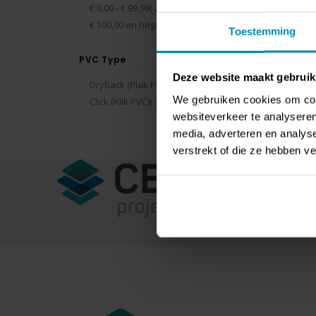
producten
€ 0,00
-
€ 99,99
2
Rating:
0%
€ 147
product
€ 100,00
en hoger
1
Toestemming
PVC Type
Deze website maakt gebruik
producten
Dryback (Plak PVC)
3
Toon
We gebruiken cookies om cont
producten
Click (Klik PVC)
3
websiteverkeer te analyseren
media, adverteren en analys
verstrekt of die ze hebben v