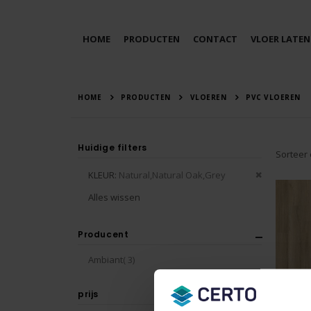
HOME
PRODUCTEN
CONTACT
VLOER LATEN
HOME
PRODUCTEN
VLOEREN
PVC VLOEREN
Huidige filters
Sorteer
Verwijder
KLEUR
Natural,Natural Oak,Grey
dit
Alles wissen
artikel
Producent
producten
Ambiant
3
prijs
Avanto