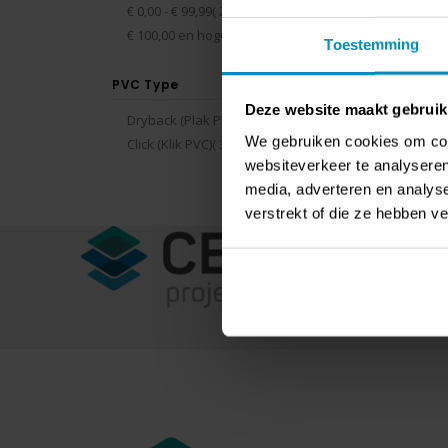
producten
€ 0,00
-
€ 99,99
2
Rating:
0%
€ 147
product
€ 100,00
en hoger
1
Toestemming
PVC Type
Deze website maakt gebruik
producten
Dryback (Plak PVC)
3
Toon
We gebruiken cookies om cont
producten
Click (Klik PVC)
3
websiteverkeer te analyseren
media, adverteren en analys
verstrekt of die ze hebben v