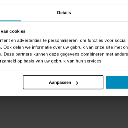
Rating:
Rating:
0%
0%
,73
€ 95,64
€ 93,96
Details
 van cookies
ent en advertenties te personaliseren, om functies voor social
. Ook delen we informatie over uw gebruik van onze site met on
e. Deze partners kunnen deze gegevens combineren met andere i
erzameld op basis van uw gebruik van hun services.
Aanpassen