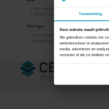
Rating:
0%
€ 147
producten
€ 0,00
-
€ 99,99
2
Toestemming
product
€ 100,00
en hoger
1
PVC Type
Deze website maakt gebruik
Toon
producten
Dryback (Plak PVC)
3
We gebruiken cookies om cont
producten
Click (Klik PVC)
3
websiteverkeer te analyseren
media, adverteren en analys
verstrekt of die ze hebben v