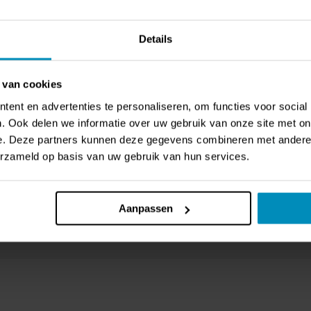
Rating:
Rating:
0%
0%
,73
€ 95,64
€ 93,96
Details
 van cookies
ent en advertenties te personaliseren, om functies voor social
. Ook delen we informatie over uw gebruik van onze site met on
e. Deze partners kunnen deze gegevens combineren met andere i
erzameld op basis van uw gebruik van hun services.
Aanpassen