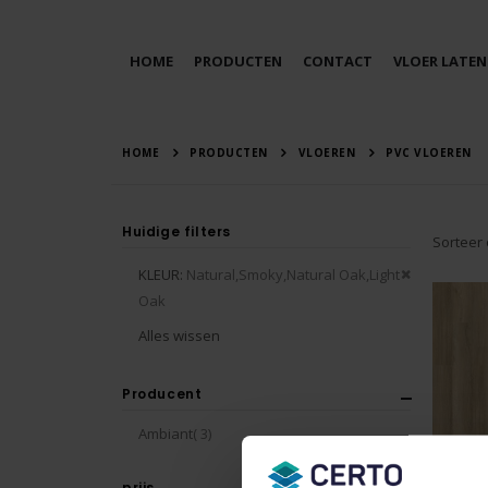
HOME
PRODUCTEN
CONTACT
VLOER LATEN
HOME
PRODUCTEN
VLOEREN
PVC VLOEREN
Huidige filters
Sorteer
Verwijder
KLEUR
Natural,Smoky,Natural Oak,Light
dit
Oak
artikel
Alles wissen
Producent
producten
Ambiant
3
Avanto
prijs