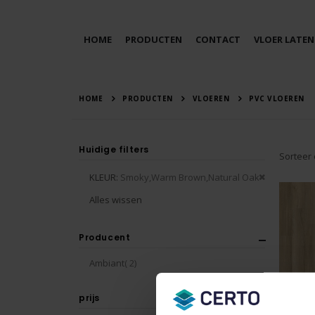
HOME
PRODUCTEN
CONTACT
VLOER LATEN
HOME
PRODUCTEN
VLOEREN
PVC VLOEREN
Huidige filters
Sorteer
Verwijder
KLEUR
Smoky,Warm Brown,Natural Oak
dit
Alles wissen
artikel
Producent
producten
Ambiant
2
prijs
Avanto